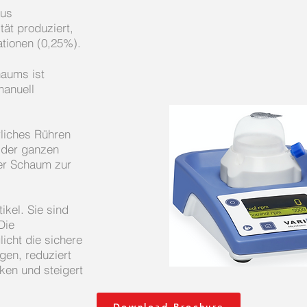
aus
tät produziert,
ationen (0,25%).
haums ist
manuell
liches Rühren
 der ganzen
ler Schaum zur
ikel. Sie sind
Die
icht die sichere
en, reduziert
ken und steigert
.
Download Brochure