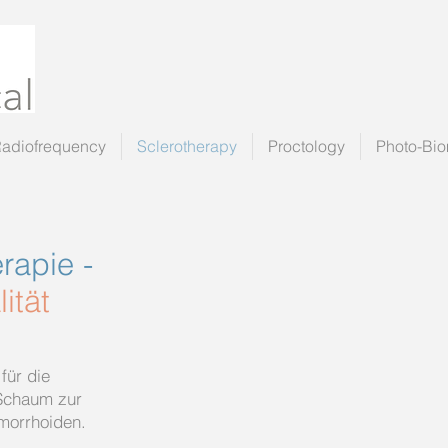
Radiofrequency
Sclerotherapy
Proctology
Photo-Bio
rapie -
ität
für die
-Schaum zur
morrhoiden.