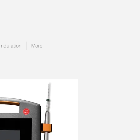
mdulation
More