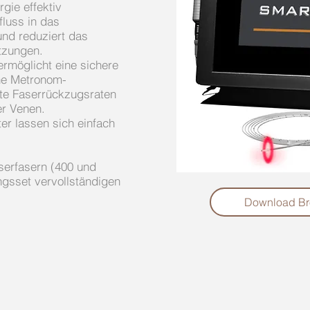
gie effektiv
luss in das
nd reduziert das
tzungen.
rmöglicht eine sichere
ne Metronom-
nte Faserrückzugsraten
er Venen.
r lassen sich einfach
serfasern (400 und
gsset vervollständigen
Download Br