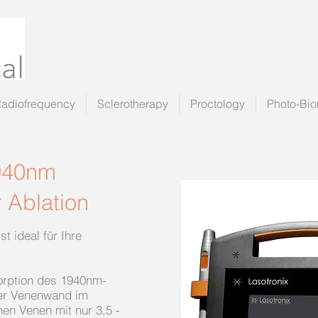
Radiofrequency
Sclerotherapy
Proctology
Photo-Bio
940nm
 Ablation
t ideal für Ihre
orption des 1940nm-
der Venenwand im
en Venen mit nur 3,5 -